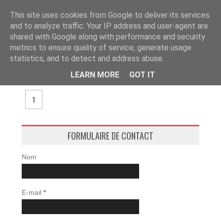
This site uses cookies from Google to deliver its services
and to analyze traffic. Your IP address and user-agent are
shared with Google along with performance and security
metrics to ensure quality of service, generate usage
≡
statistics, and to detect and address abuse.
LEARN MORE
GOT IT
1
FORMULAIRE DE CONTACT
Nom
E-mail
*