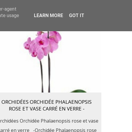
er-agent
Plantes vertes
Cadeaux
Contact
rate usage
LEARN MORE
GOT IT
ORCHIDÉES ORCHIDÉE PHALAENOPSIS
ROSE ET VASE CARRÉ EN VERRE -
rchidées Orchidée Phalaenopsis rose et vase
carré en verre -Orchidée Phalaenopsis rose