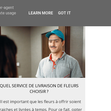
er-agent
Plantes vertes
Cadeaux
Contact
rate usage
LEARN MORE
GOT IT
QUEL SERVICE DE LIVRAISON DE FLEURS
CHOISIR ?
Il est important que les fleurs à offrir soient
raiches et livrées à temps. Pour ce fait, opter