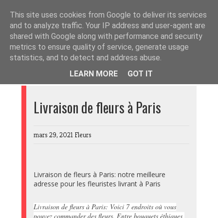
This site uses cookies from Google to deliver its services
and to analyze traffic. Your IP address and user-agent are
shared with Google along with performance and security
metrics to ensure quality of service, generate usage
≡
statistics, and to detect and address abuse.
LEARN MORE
GOT IT
Livraison de fleurs à Paris
mars 29, 2021
Fleurs
Livraison de fleurs à Paris: notre meilleure
adresse pour les fleuristes livrant à Paris
Livraison de fleurs à Paris: Voici 7 endroits où vous
pouvez commander des fleurs. Entre bouquets éthiques,