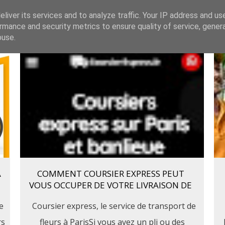
liver its services and to analyze traffic. Your IP address and us
Accueil
Bouquetterie
rmance and security metrics to ensure quality of service, gene
buse.
À
COMMENT COURSIER EXPRESS PEUT
VOUS OCCUPER DE VOTRE LIVRAISON DE
FLEURS ?
e
Coursier express, le service de transport de
rs
fleurs à ParisSi vous avez un pli ou des