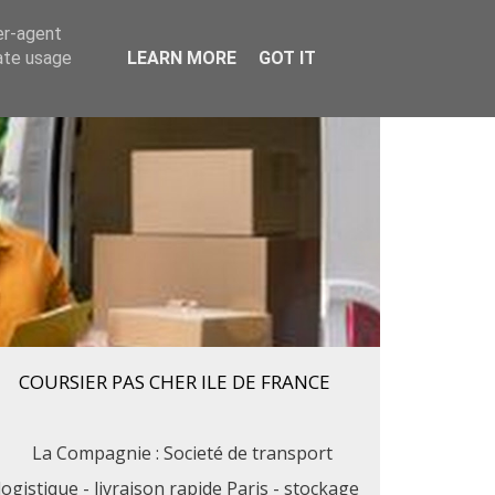
er-agent
Plantes vertes
Cadeaux
Contact
rate usage
LEARN MORE
GOT IT
COURSIER PAS CHER ILE DE FRANCE
La Compagnie : Societé de transport
logistique - livraison rapide Paris - stockage