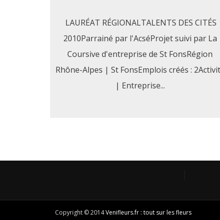
LAURÉAT RÉGIONALTALENTS DES CITÉS
2010Parrainé par l'AcséProjet suivi par La
Coursive d'entreprise de St FonsRégion
Rhône-Alpes | St FonsEmplois créés : 2Activi
| Entreprise...
Copyright © 2014
Venifleurs.fr : tout sur les fleurs